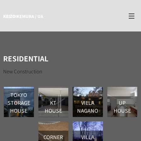
KEIZO
IKEMURA / UA
RESIDENTIAL
New Construction
TOKYO
STORAGE
KT
VILLA
UP
HOUSE
HOUSE
NAGANO
HOUSE
CORNER
VILLA