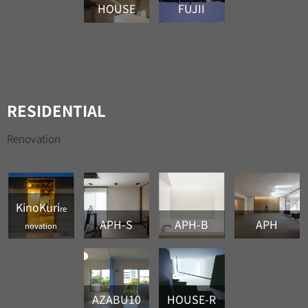
HOUSE
FUJII
RESIDENTIAL
Renovation
KinoKuri
re
APH-S
APH-B
APH
novation
AZABU10
HOUSE-R