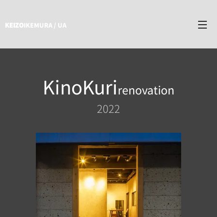
KEIZO
IKEMURA / UA
KinoKuri
renovation
2022